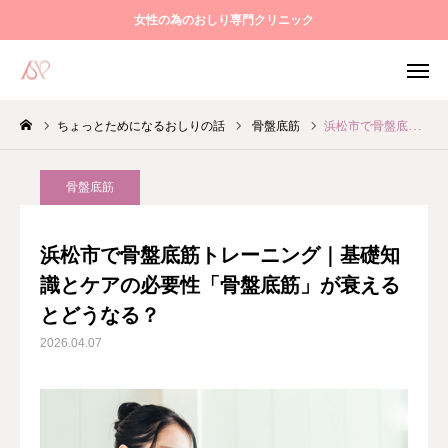
女性の為のおしり専門クリニック
ちょっとためになるおしりの話
骨盤底筋
浜松市で骨盤底筋トレーニング｜基礎知識とケアの必要性「骨盤底筋」が衰えるとどうなる？
WEB予約
電話予約
アクセス
Instagram
骨盤底筋
当院について
浜松市で骨盤底筋トレーニング｜基礎知
識とケアの必要性「骨盤底筋」が衰える
診療案内
とどうなる？
大腸内視鏡検査
2026.04.07
骨盤底筋トレーニング
オンライン診療