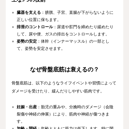
臓器を支える
：膀胱、子宮、直腸が下がらないように
正しい位置に保ちます。
排泄のコントロール
：尿道や肛門を締めたり緩めたり
して、尿や便、ガスの排出をコントロールします。
姿勢の安定
：体幹（インナーマッスル）の一部とし
て、姿勢を安定させます。
なぜ骨盤底筋は衰えるの？
骨盤底筋は、以下のようなライフイベントや習慣によって
ダメージを受けたり、緩んだりしやすい筋肉です。
妊娠・出産
：胎児の重みや、分娩時のダメージ（会陰
裂傷や神経の伸展）により、筋肉や神経が傷つきま
す。
加齢・閉経
：年齢とともに筋力は低下します。特に閉