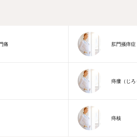
門痛
肛門掻痒症
痔瘻（じろ
痔核