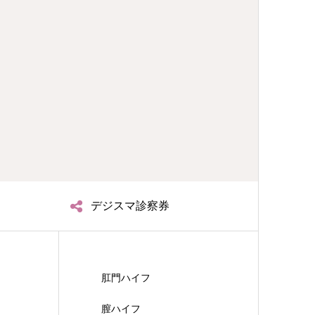
デジスマ診察券
肛門ハイフ
膣ハイフ