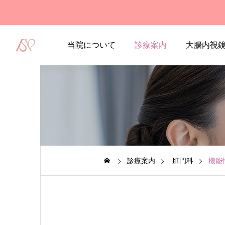
当院について
診療案内
大腸内視
診療案内
肛門科
機能
2026.02.12
【コラム更新】「おしりの悩
み」、もう我慢しなくて大丈
夫ですよ。