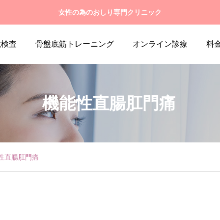
女性の為のおしり専門クリニック
鏡検査
骨盤底筋トレーニング
オンライン診療
料
お知らせ
コラム更新
プレスリリース
キャンペー
機能性直腸肛門痛
性直腸肛門痛
2025.12.16
2025.12.04
メディプラ(MEDIPLA)｜取り
年末年始 休診のお知らせ
扱いを開始しました