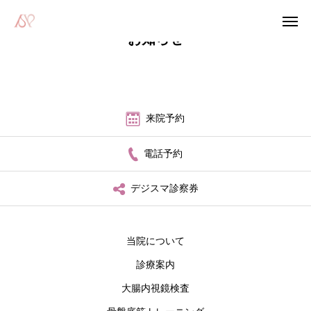
お知らせ
WEB予約
電話予約
来院予約
アクセス
Instagram
電話予約
当院について
デジスマ診察券
診療案内
大腸内視鏡検査
当院について
診療案内
骨盤底筋トレーニング
大腸内視鏡検査
オンライン診療